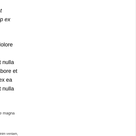
t
ip ex
dolore
 nulla
abore et
 ex ea
 nulla
ore magna
minim veniam,