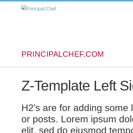
PRINCIPALCHEF.COM
Z-Template Left S
H2’s are for adding some l
or posts. Lorem ipsum dolo
elit, sed do eiusmod tempor