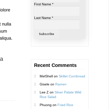
First Name
*
dolore
Last Name
*
 nulla
psum
aliqua.
Recent Comments
MelShell
on
Skillet Cornbread
Gisele
on
Ramen
Lee Z
on
Silver Palate Wild
Rice Salad
Phuong
on
Fried Rice