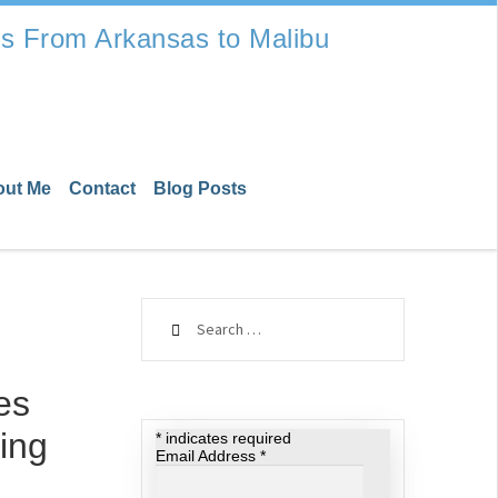
s From Arkansas to Malibu
out Me
Contact
Blog Posts
Search
for:
es
cing
*
indicates required
Email Address
*