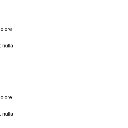
dolore
 nulla
dolore
 nulla