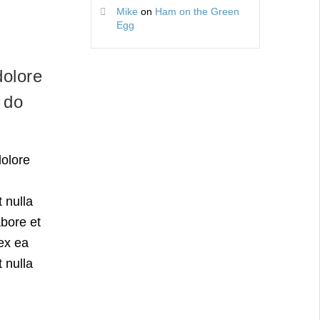
Mike
on
Ham on the Green
Egg
dolore
 do
dolore
 nulla
abore et
 ex ea
 nulla